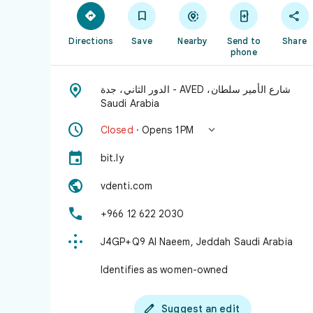





Directions
Save
Nearby
Send to
Share
phone

شارع الأمير سلطان، AVED - الدور الثاني، جدة
Saudi Arabia


Closed
· Opens 1 PM

bit.ly

vdenti.com

+966 12 622 2030

J4GP+Q9 Al Naeem, Jeddah Saudi Arabia
Identifies as women-owned

Suggest an edit