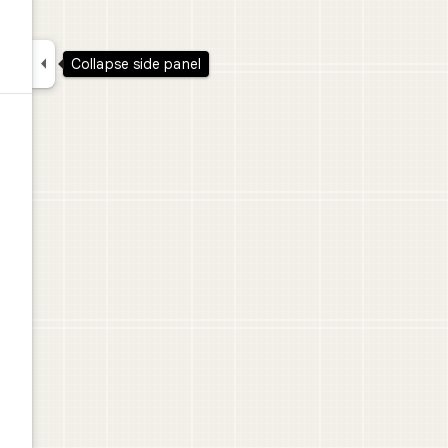

Collapse side panel