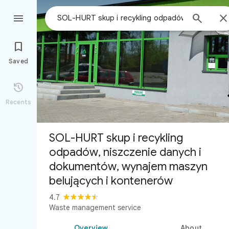



Saved

Recents
SOL-HURT skup i recykling
odpadów, niszczenie danych i
dokumentów, wynajem maszyn
belujących i kontenerów
4.7
Waste management service
Overview
About