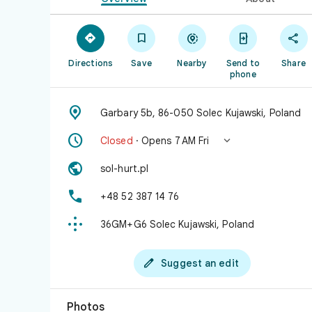





Directions
Save
Nearby
Send to
Share
phone

Garbary 5b, 86-050 Solec Kujawski, Poland


Closed
· Opens 7 AM Fri

sol-hurt.pl

+48 52 387 14 76

36GM+G6 Solec Kujawski, Poland

Suggest an edit
Photos