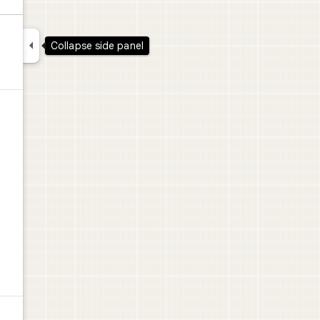

Collapse side panel