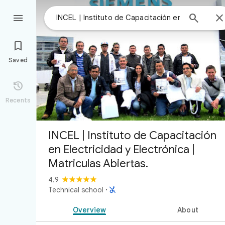



Saved

Recents
INCEL | Instituto de Capacitación
en Electricidad y Electrónica |
Matriculas Abiertas.
4.9

Technical school
·
Overview
About