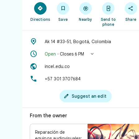





Directions
Save
Nearby
Send to
Share
phone

Ak 14 #33-51, Bogotá, Colombia


Open
· Closes 6 PM

incel.edu.co

+57 301 3707684

Suggest an edit
From the owner
Reparación de
equipos audiovisuales: