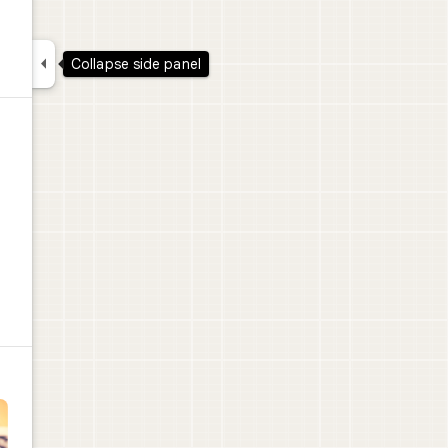

Collapse side panel