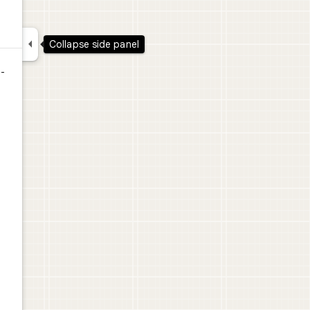

Collapse side panel
 -