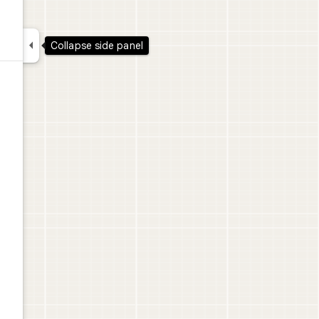

Collapse side panel