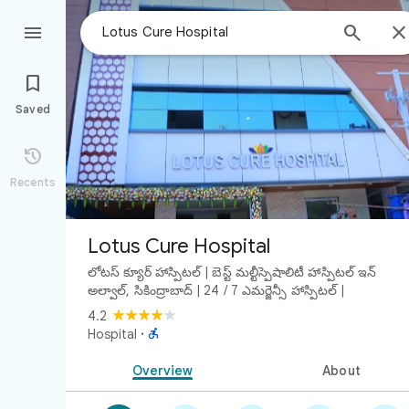



Saved

Recents
Lotus Cure Hospital
లోటస్ క్యూర్ హాస్పిటల్ | బెస్ట్ మల్టీస్పెషాలిటీ హాస్పిటల్ ఇన్
అల్వాల్, సికింద్రాబాద్ | 24 / 7 ఎమర్జెన్సీ హాస్పిటల్ |
4.2

Hospital
·
Overview
About