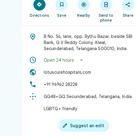





Directions
Save
Nearby
Send to
Share
phone

B No. 56, lane, opp. Rythu Bazar, beside SBI
Bank, G V Reddy Colony, Alwal,
Secunderabad, Telangana 500010, India


Open 24 hours

lotuscurehospitals.com

+91 96962 28228

GG48+GQ Secunderabad, Telangana, India
LGBTQ+ friendly

Suggest an edit