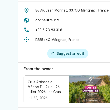

86 Av. Jean Monnet, 33700 Mérignac, France

gochauffeur.fr

+33 6 70 93 31 81

R885+4Q Mérignac, France

Suggest an edit
From the owner
Crus Artisans du
Médoc Du 24 au 26
juillet 2026, les Crus
Artisans du Médoc
Jul 23, 2026
ouvrent leurs portes
pour un week-end