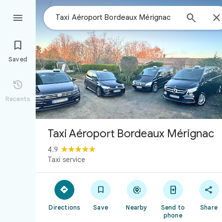



Saved

Recents
Taxi Aéroport Bordeaux Mérignac
4.9
Taxi service





Directions
Save
Nearby
Send to
Share
phone