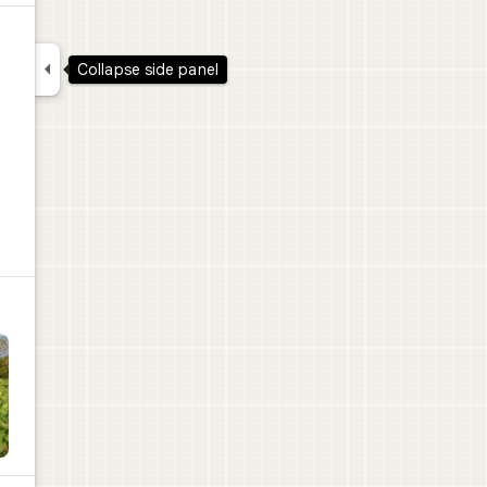

Collapse side panel